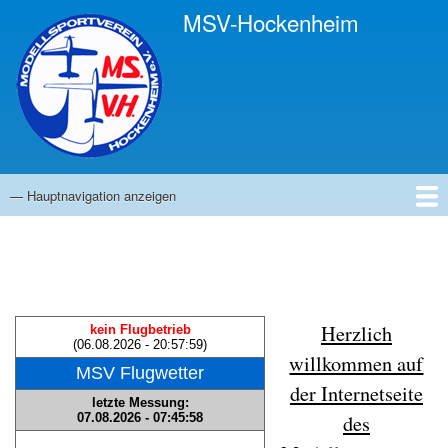
Direkt
MSV-Hockenheim
zum
Inhalt
— Hauptnavigation anzeigen
Hauptnavigation
Startseite
Anfahrt
Ansprechpartner
Infos
Termine
Bilder
Links
News
Gästebuch
Impressum
Herzlich
willkommen auf
der Internetseite
des