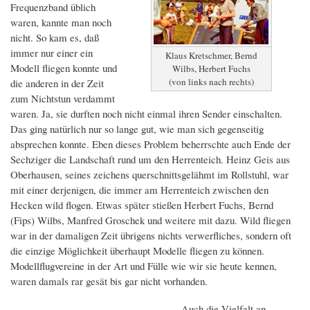
Frequenzband üblich
waren, kannte man noch
nicht. So kam es, daß
immer nur einer ein
Klaus Kretschmer, Bernd
Modell fliegen konnte und
Wilbs, Herbert Fuchs
(von links nach rechts)
die anderen in der Zeit
zum Nichtstun verdammt
waren. Ja, sie durften noch nicht einmal ihren Sender einschalten.
Das ging natürlich nur so lange gut, wie man sich gegenseitig
absprechen konnte. Eben dieses Problem beherrschte auch Ende der
Sechziger die Landschaft rund um den Herrenteich. Heinz Geis aus
Oberhausen, seines zeichens querschnittsgelähmt im Rollstuhl, war
mit einer derjenigen, die immer am Herrenteich zwischen den
Hecken wild flogen. Etwas später stießen Herbert Fuchs, Bernd
(Fips) Wilbs, Manfred Groschek und weitere mit dazu. Wild fliegen
war in der damaligen Zeit übrigens nichts verwerfliches, sondern oft
die einzige Möglichkeit überhaupt Modelle fliegen zu können.
Modellflugvereine in der Art und Fülle wie wir sie heute kennen,
waren damals rar gesät bis gar nicht vorhanden.
Auch die Vielfalt an