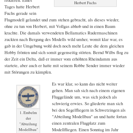
riskieren. Eines
Herbert Fuchs
Tages hatte Herbert
Fuchs gerade sein
Flugmodell gelandet und zum stehen gebracht, als dieses wieder,
ohne zu tun von Herbert, mit Vollgas abhob und in einen Baum
krachte. Die damals verwendeten Bellamatics Rudermaschinen
zuckten nach Bergung des Modells wild umher, womit klar war, es
gab in der Umgebung wohl doch noch mehr Leute die dem gleichen
Hobby frönten und sich somit gegenseitig störten. Bernd Wilbs flog zu
der Zeit ein Delta, daß er immer vom erhöhten Rheindamm aus
startete, aber auch er hatte mit seinem Robbe Sender immer wieder
mit Störungen zu kämpfen.
Es war klar, so kann das nicht weiter
gehen. Man sah sich nach einem eigenen
Fluggelände um, was sich jedoch als
schwierig erwies. So gliederte man sich
bei den Segelfliegern in Schwetzingen als
1. Embelm
"Abteilung Modellbau" an und hatte fortan
der
einen zentralen Flugplatz zum
"Abteilung
Modellfliegen. Einen Sonntag im Jahr
Modellbau"