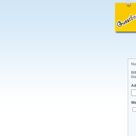
Nu
Bi
lö
Ad
We